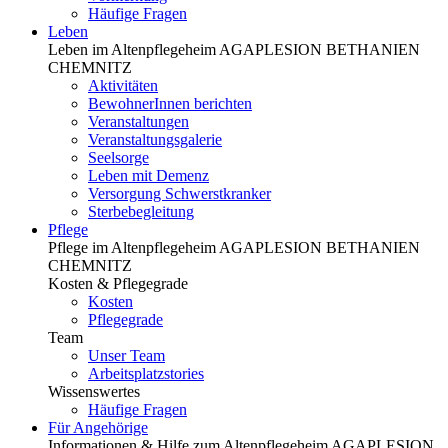
Häufige Fragen
Leben
Leben im Altenpflegeheim AGAPLESION BETHANIEN
CHEMNITZ
Aktivitäten
BewohnerInnen berichten
Veranstaltungen
Veranstaltungsgalerie
Seelsorge
Leben mit Demenz
Versorgung Schwerstkranker
Sterbebegleitung
Pflege
Pflege im Altenpflegeheim AGAPLESION BETHANIEN
CHEMNITZ
Kosten & Pflegegrade
Kosten
Pflegegrade
Team
Unser Team
Arbeitsplatzstories
Wissenswertes
Häufige Fragen
Für Angehörige
Informationen & Hilfe zum Altenpflegeheim AGAPLESION