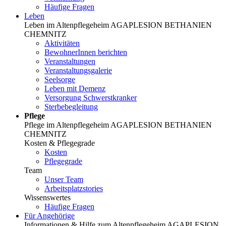
Häufige Fragen
Leben
Leben im Altenpflegeheim AGAPLESION BETHANIEN
CHEMNITZ
Aktivitäten
BewohnerInnen berichten
Veranstaltungen
Veranstaltungsgalerie
Seelsorge
Leben mit Demenz
Versorgung Schwerstkranker
Sterbebegleitung
Pflege
Pflege im Altenpflegeheim AGAPLESION BETHANIEN
CHEMNITZ
Kosten & Pflegegrade
Kosten
Pflegegrade
Team
Unser Team
Arbeitsplatzstories
Wissenswertes
Häufige Fragen
Für Angehörige
Informationen & Hilfe zum Altenpflegeheim AGAPLESION