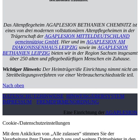
beschlossenen Haushaltes.
Das Altenpflegeheim AGAPLESION BETHANIEN CHEMNITZ ist
eines von drei modernen vollstationären Altenpflegeheimen in der
Trägerschaft der
AGAPLESION MITTELDEUTSCHLAND
gemeinnützige GmbH
. Hier und im
AGAPLESION AM
DIAKONISSENHAUS LEIPZIG
sowie im
AGAPLESION
BETHANIEN LEIPZIG
bieten wir in der Region Sachsen insgesamt
über 250 alten und pflegebedürftigen Menschen ein Zuhause.
Wichtiger Hinweis:
Der Heimträger/die Einrichtung nimmt nicht an
Streitbeilegungsverfahren vor einer Verbraucherschiedsstelle teil.
Nach oben
DATENSCHUTZHINWEISE
HINWEISGEBERSYSTEM
IMPRESSUM
FREMDFIRMENORDNUNG
Eine Einrichtung der
AGAPLESION
Cookie-/Datenschutzeinstellungen
Mit dem Anklicken von „Alle zulassen“ stimmen Sie der
Verarbeitung ihrer Daten durch uns und weitere Drittanbieter in den