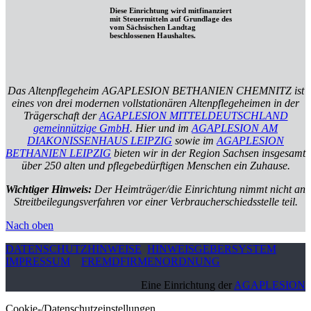
Diese Einrichtung wird mitfinanziert
mit Steuermitteln auf Grundlage des
vom Sächsischen Landtag
beschlossenen Haushaltes.
Das Altenpflegeheim AGAPLESION BETHANIEN CHEMNITZ ist
eines von drei modernen vollstationären Altenpflegeheimen in der
Trägerschaft der
AGAPLESION MITTELDEUTSCHLAND
gemeinnützige GmbH
. Hier und im
AGAPLESION AM
DIAKONISSENHAUS LEIPZIG
sowie im
AGAPLESION
BETHANIEN LEIPZIG
bieten wir in der Region Sachsen insgesamt
über 250 alten und pflegebedürftigen Menschen ein Zuhause.
Wichtiger Hinweis:
Der Heimträger/die Einrichtung nimmt nicht an
Streitbeilegungsverfahren vor einer Verbraucherschiedsstelle teil.
Nach oben
DATENSCHUTZHINWEISE
HINWEISGEBERSYSTEM
IMPRESSUM
FREMDFIRMENORDNUNG
Eine Einrichtung der
AGAPLESION
Cookie-/Datenschutzeinstellungen