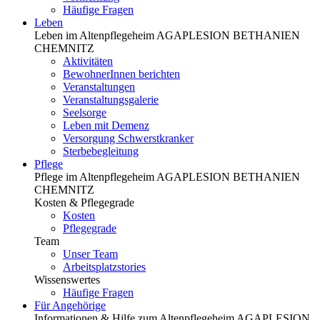
Häufige Fragen
Leben
Leben im Altenpflegeheim AGAPLESION BETHANIEN
CHEMNITZ
Aktivitäten
BewohnerInnen berichten
Veranstaltungen
Veranstaltungsgalerie
Seelsorge
Leben mit Demenz
Versorgung Schwerstkranker
Sterbebegleitung
Pflege
Pflege im Altenpflegeheim AGAPLESION BETHANIEN
CHEMNITZ
Kosten & Pflegegrade
Kosten
Pflegegrade
Team
Unser Team
Arbeitsplatzstories
Wissenswertes
Häufige Fragen
Für Angehörige
Informationen & Hilfe zum Altenpflegeheim AGAPLESION